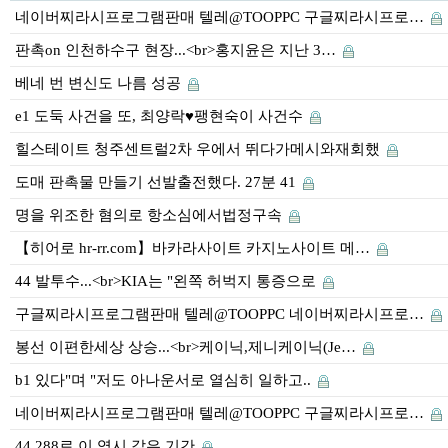
네이버찌라시프로그램판매 텔레@TOOPPC 구글찌라시프로…
판촉on 인천하수구 현장...<br>홍지윤은 지난 3…
베네 번 변신도 나름 성공
e1 도둑 사건을 또, 최양락♥팽현숙이 사건수
힐스테이트 청주센트럴2차 우에서 뛰다가메시와재회했
도매 판촉물 만들기 선발출전했다. 27분 41
명을 위조한 혐의로 항소심에서법정구속
【히어로 hr-rr.com】바카라사이트 카지노사이트 메…
44 발투수...<br>KIA는 "왼쪽 허벅지 통증으로
구글찌라시프로그램판매 텔레@TOOPPC 네이버찌라시프로…
봉선 이편한세상 상승...<br>케이닉,제니케이닉(Je…
b1 있다"며 "저도 아나운서로 열심히 일하고..
네이버찌라시프로그램판매 텔레@TOOPPC 구글찌라시프로…
44 288로 이 역시 같은 기간