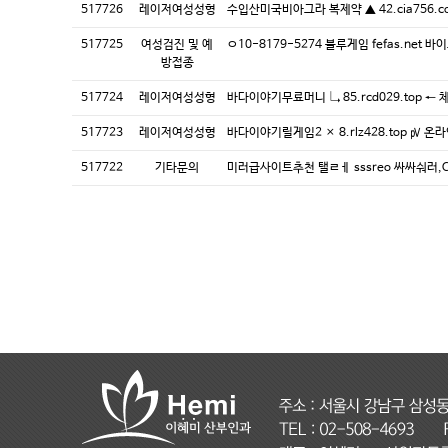
517726
레이저여성성형
수입산미국비아그라 복제약 ▲ 42.cia756.
517725
여성검진 및 예
ㅇ10-8179-5274 블루게임 fefas.net 
방접종
517724
레이저여성성형
바다이야기무료머니 ↳ 85.rcd029.top 
517723
레이저여성성형
바다이야기릴게임2 × 8.rlz428.top ㎴ 
517722
기타문의
미러급사이트추천 탤ㄹㅔ sssreo 싸싸숴러,