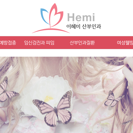
 예방접종
임신검진과 피임
산부인과질환
여성웰