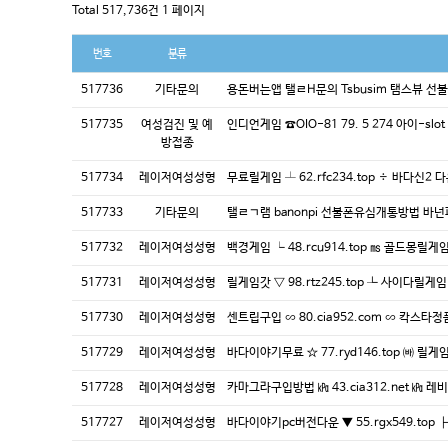
Total 517,736건
1 페이지
번호
분류
517736
기타문의
용돈버는앱 탤ㄹH문의 Tsbusim 탬스뷰
517735
여성검진 및 예
인디언게임 ☎OIO-81 79. 5 274 아이-sl
방접종
517734
레이저여성성형
무료릴게임 ┴ 62.rfc234.top ÷ 바다신2
517733
기타문의
탤ㄹㄱ램 banonpi 선불폰유심개통방법 
517732
레이저여성성형
백경게임 ┕ 48.rcu914.top ㎳ 골드몽릴
517731
레이저여성성형
릴게임갓 ▽ 98.rtz245.top ┺ 사이다릴게
517730
레이저여성성형
센트립구입 ∽ 80.cia952.com ∽ 칵스타
517729
레이저여성성형
바다이야기무료 ☆ 77.ryd146.top ㈓ 릴
517728
레이저여성성형
카마그라구입방법 ㎪ 43.cia312.net ㎪
517727
레이저여성성형
바다이야기pc버전다운 ▼ 55.rgx549.top