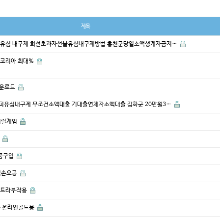
제목
 선불유심 내구제 회선초과자선불유심내구제방법 홍천군당일소액생계자금지…
ot 코리아 최대%
 다운로드
바넌피유심내구제 무조건소액대출 기대출연체자소액대출 김화군 20만원3…
게임릴게임
임
정품구입
게임손오공
 레비트라부작용
 ┣ 온라인골드몽