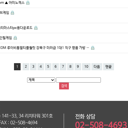
com ▲ 아미노젝스
바이브게임
← 체리마스터pc용다운로드
온라인릴게임
COM 루이비통멀티플월릿 강북구 미러급 1대1 직구 명품 가방 …
1
2
3
4
5
6
7
8
9
10
다음
맨끝