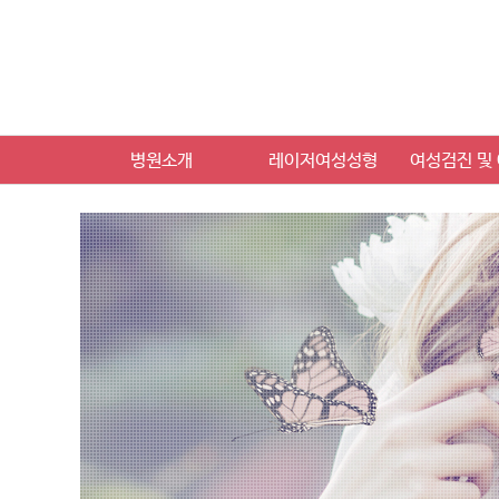
병원소개
레이저여성성형
여성검진 및